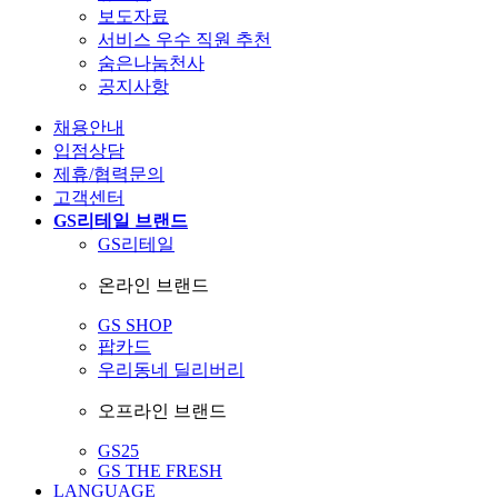
보도자료
서비스 우수 직원 추천
숨은나눔천사
공지사항
채용안내
입점상담
제휴/협력문의
고객센터
GS리테일 브랜드
GS리테일
온라인 브랜드
GS SHOP
팝카드
우리동네 딜리버리
오프라인 브랜드
GS25
GS THE FRESH
LANGUAGE