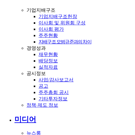
기업지배구조
기업지배구조헌장
이사회 및 위원회 구성
이사회 평가
주주현황
지배구조 모범규준과의 차이
경영성과
재무현황
배당정보
실적자료
공시정보
사업/감사보고서
공고
주주총회 공시
기타투자정보
정책·제도 정보
미디어
뉴스룸