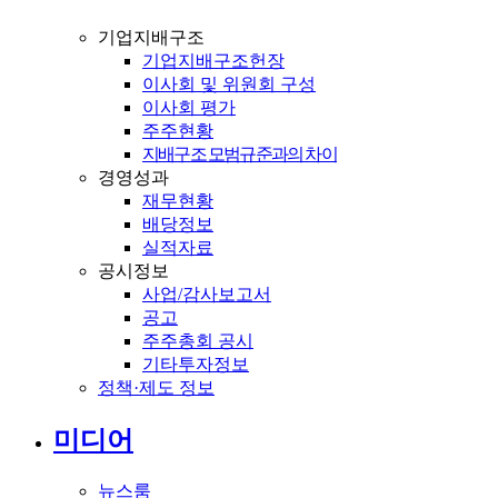
기업지배구조
기업지배구조헌장
이사회 및 위원회 구성
이사회 평가
주주현황
지배구조 모범규준과의 차이
경영성과
재무현황
배당정보
실적자료
공시정보
사업/감사보고서
공고
주주총회 공시
기타투자정보
정책·제도 정보
미디어
뉴스룸