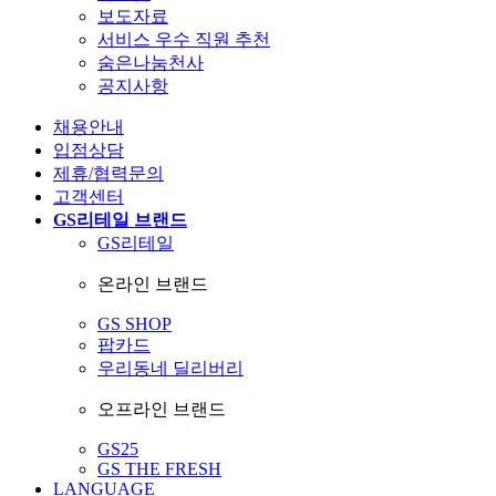
보도자료
서비스 우수 직원 추천
숨은나눔천사
공지사항
채용안내
입점상담
제휴/협력문의
고객센터
GS리테일 브랜드
GS리테일
온라인 브랜드
GS SHOP
팝카드
우리동네 딜리버리
오프라인 브랜드
GS25
GS THE FRESH
LANGUAGE