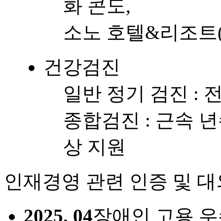
화 콘도,
소노 호텔&리조트(
건강검진
일반 정기 검진 : 
종합검진 : 근속 
상 지원
인재경영 관련 인증 및 대
2025.
04
장애인 고용 우