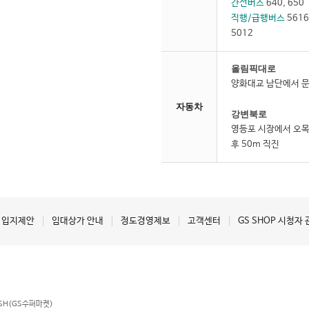
간선버스
640, 650
직행/급행버스
5616, 6211, 6628, 6629, 6640, 6630,
5012
올림픽대로
양화대교 남단에서 문
자동차
강변북로
영등포 시장에서 오목
후 50m 직진
입지제안
임대상가 안내
정도경영제보
고객센터
GS SHOP 시청자
ESH(GS수퍼마켓)