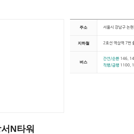
주소
서울시 강남구 논현로
지하철
2호선 역삼역 7번 
간선/순환
146, 14
버스
직행/급행
1100, 
강서N타워