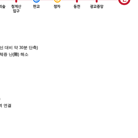
선 대비 약 30분 단축)
체증 난(難) 해소
)
역 연결