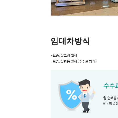
임대차방식
-보증금/고정 월세
-보증금/변동 월세(수수료 방식)
수수
월 순매출
예) 월 순