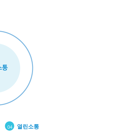
열린소통
04